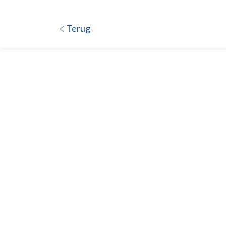
Terug
Stapelracks
Intern transport
Rolcontainers
Kantelbakken
Stapelbakken
Draadcontainer
Kunststof indust