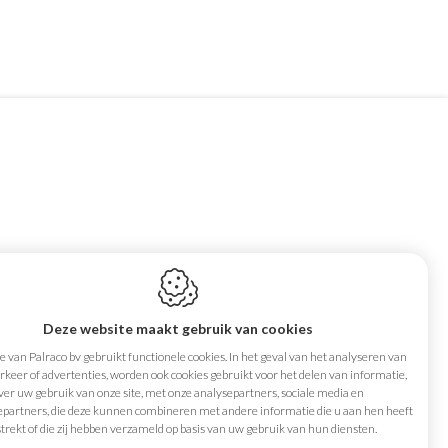
Maandag
08:00-12:00,
aat 15
13:00-16:00
Deze website maakt gebruik van cookies
en
Dinsdag
08:00-12:00,
 van Palraco bv gebruikt functionele cookies. In het geval van het analyseren van
13:00-16:00
keer of advertenties, worden ook cookies gebruikt voor het delen van informatie,
Woensdag
08:00-12:00,
ver uw gebruik van onze site, met onze analysepartners, sociale media en
epartners, die deze kunnen combineren met andere informatie die u aan hen heeft
13:00-16:00
trekt of die zij hebben verzameld op basis van uw gebruik van hun diensten.
74 65 65
Donderdag
08:00-12:00,