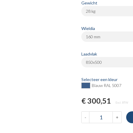
Gewicht
28 kg
Wieldia
160 mm
Laadvlak
850x500
Selecteer een kleur
Blauw RAL 5007
€ 300,51
Excl. BTW
-
+