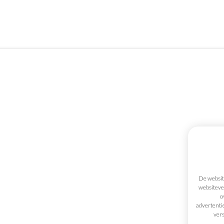
Mijn gegevens
Palraco bv
materiaal
Offertemandje
Hertenstr
3830
Well
Voorwaarden
De website
België
websitever
Transportkosten
o
Contact
advertenti
s
vers
rieel
+32 (0)12 