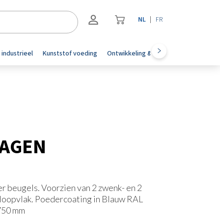
NL
FR
Registreren
 industrieel
Kunststof voeding
Ontwikkeling & automotive
Accesoi
Inloggen
AGEN
r beugels. Voorzien van 2 zwenk- en 2
loopvlak. Poedercoating in Blauw RAL
 750 mm