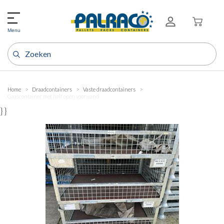
Menu
Home
Draadcontainers
Vaste draadcontainers
Gaascontainer met half open voorwand
} }