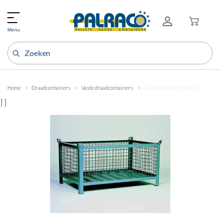
Menu
Home
Draadcontainers
Vaste draadcontainers
Gaascontainer type 13-2
} }