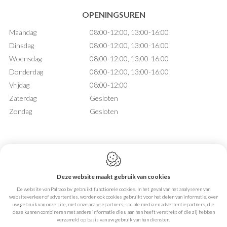
OPENINGSUREN
Maandag
08:00-12:00, 13:00-16:00
Dinsdag
08:00-12:00, 13:00-16:00
Woensdag
08:00-12:00, 13:00-16:00
Donderdag
08:00-12:00, 13:00-16:00
Vrijdag
08:00-12:00
Zaterdag
Gesloten
Zondag
Gesloten
Deze website maakt gebruik van cookies
Webdesign by IDcreation 2026
De website van Palraco bv gebruikt functionele cookies. In het geval van het analyseren van
Cookie policy
websiteverkeer of advertenties, worden ook cookies gebruikt voor het delen van informatie, over
Privacy policy
uw gebruik van onze site, met onze analysepartners, sociale media en advertentiepartners, die
Sitemap
deze kunnen combineren met andere informatie die u aan hen heeft verstrekt of die zij hebben
verzameld op basis van uw gebruik van hun diensten.