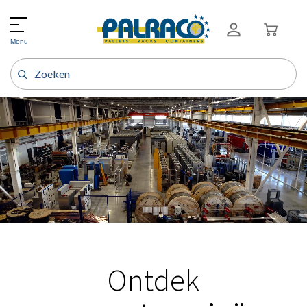
Palraco, specialist in palets,
racks en containers.
Menu
Ontdek