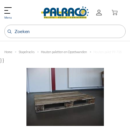
Menu
Home
Stapelracks
Houten paletten en Opzetwanden
Houten palet 99-718
} }