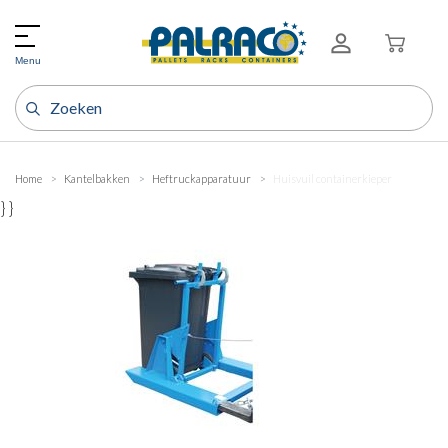
Menu
Home
Kantelbakken
Heftruckapparatuur
Huisvuil containerkieper
} }