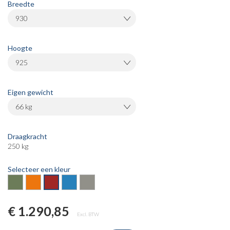
Breedte
930
Hoogte
925
Eigen gewicht
66 kg
Draagkracht
250 kg
Selecteer een kleur
€ 1.290,85
Excl. BTW