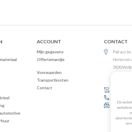
N
ACCOUNT
CONTACT
Mijn gegevens
Palraco bv
materiaal
Offertemandje
Hertenstr
3830
Well
Voorwaarden
België
Transportkosten
Contact
s
BE 0477.4
rieel
+32 (0)12 
De website
ing
info@palr
websitever
o
 automotive
advertenti
rhuur
vers