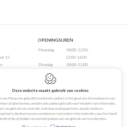
OPENINGSUREN
Maandag
08:00-12:00,
aat 15
13:00-16:00
en
Dinsdag
08:00-12:00,
13:00-16:00
Woensdag
08:00-12:00,
88.735
13:00-16:00
Deze website maakt gebruik van cookies
74 65 65
Donderdag
08:00-12:00,
 van Palraco bv gebruikt functionele cookies. In het geval van het analyseren van
aco.be
13:00-16:00
keer of advertenties, worden ook cookies gebruikt voor het delen van informatie,
ver uw gebruik van onze site, met onze analysepartners, sociale media en
Vrijdag
08:00-12:00
epartners, die deze kunnen combineren met andere informatie die u aan hen heeft
Zaterdag
Gesloten
trekt of die zij hebben verzameld op basis van uw gebruik van hun diensten.
Zondag
Gesloten
Functioneel
Statistieken