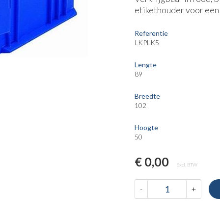
etikethouder voor een 
Referentie
LKPLK5
Lengte
89
Breedte
102
Hoogte
50
€ 0,00
Excl. BTW
-
+