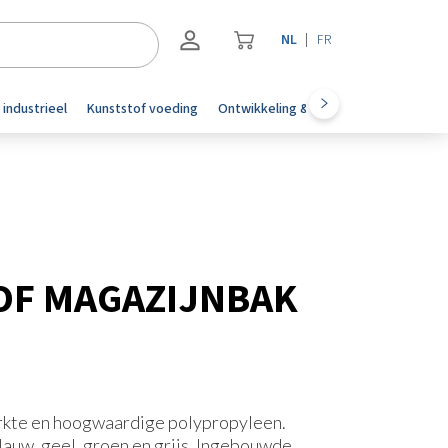
NL
FR
Registreren
 industrieel
Kunststof voeding
Ontwikkeling & automotive
Accesoi
Inloggen
OF MAGAZIJNBAK
rkte en hoogwaardige polypropyleen.
blauw, geel, groen en grijs. Ingebouwde