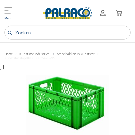
Menu
Home
Kunststof industrieel
Stapelbakken in kunststof
Kunststof stapelbak LKTK642BWG
} }