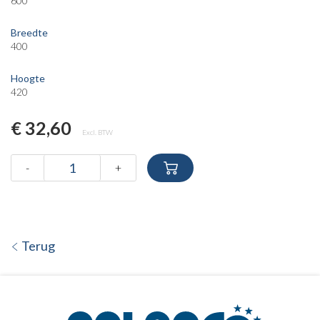
600
Breedte
400
Hoogte
420
€ 32,60
Excl. BTW
-
+
Terug