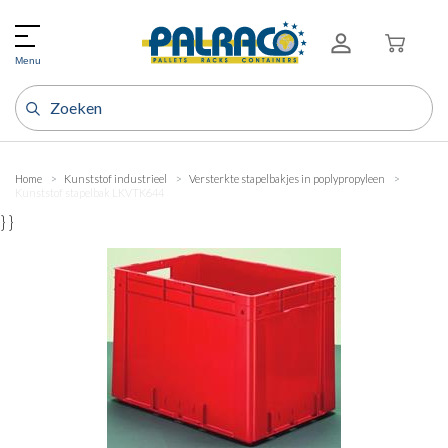
Menu
Home
Kunststof industrieel
Versterkte stapelbakjes in poplypropyleen
Kunststof stapelbak LKVTK644
} }