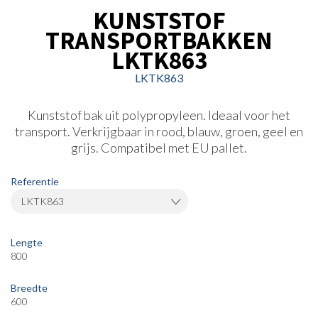
KUNSTSTOF
TRANSPORTBAKKEN
LKTK863
LKTK863
Kunststof bak uit polypropyleen. Ideaal voor het
transport. Verkrijgbaar in rood, blauw, groen, geel en
grijs. Compatibel met EU pallet.
Referentie
LKTK863
Lengte
800
Breedte
600