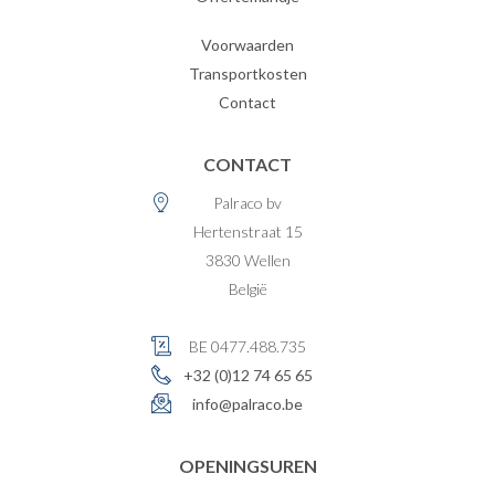
Voorwaarden
Transportkosten
Contact
CONTACT
Palraco bv
Hertenstraat 15
3830
Wellen
België
BE 0477.488.735
+32 (0)12 74 65 65
info@palraco.be
OPENINGSUREN