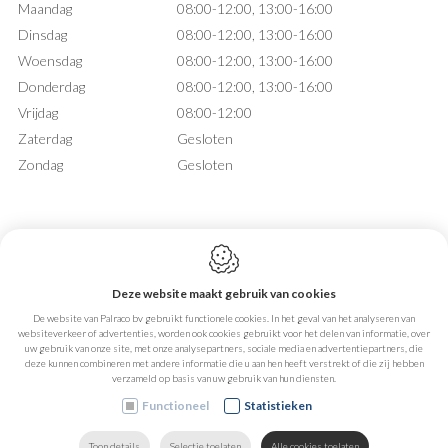
Maandag
08:00-12:00, 13:00-16:00
Dinsdag
08:00-12:00, 13:00-16:00
Woensdag
08:00-12:00, 13:00-16:00
Donderdag
08:00-12:00, 13:00-16:00
Vrijdag
08:00-12:00
Zaterdag
Gesloten
Zondag
Gesloten
Deze website maakt gebruik van cookies
Webdesign by IDcreation 2026
De website van Palraco bv gebruikt functionele cookies. In het geval van het analyseren van
Cookie policy
websiteverkeer of advertenties, worden ook cookies gebruikt voor het delen van informatie, over
Privacy policy
uw gebruik van onze site, met onze analysepartners, sociale media en advertentiepartners, die
Sitemap
deze kunnen combineren met andere informatie die u aan hen heeft verstrekt of die zij hebben
verzameld op basis van uw gebruik van hun diensten.
Functioneel
Statistieken
Toon details
Selectie toelaten
Alle cookies toelaten
ZOEKEN
MAIL ONS
HOME
VIND ONS
BEL ONS