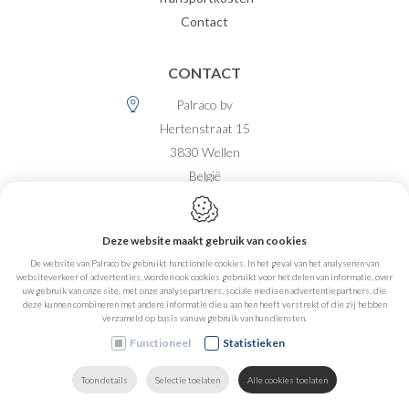
Contact
CONTACT
Palraco bv
Hertenstraat 15
3830
Wellen
België
BE 0477.488.735
Deze website maakt gebruik van cookies
+32 (0)12 74 65 65
De website van Palraco bv gebruikt functionele cookies. In het geval van het analyseren van
info@palraco.be
websiteverkeer of advertenties, worden ook cookies gebruikt voor het delen van informatie, over
uw gebruik van onze site, met onze analysepartners, sociale media en advertentiepartners, die
deze kunnen combineren met andere informatie die u aan hen heeft verstrekt of die zij hebben
verzameld op basis van uw gebruik van hun diensten.
OPENINGSUREN
Functioneel
Statistieken
Maandag
08:00-12:00, 13:00-16:00
Dinsdag
08:00-12:00, 13:00-16:00
Toon details
Selectie toelaten
Alle cookies toelaten
ZOEKEN
MAIL ONS
HOME
VIND ONS
BEL ONS
Woensdag
08:00-12:00, 13:00-16:00