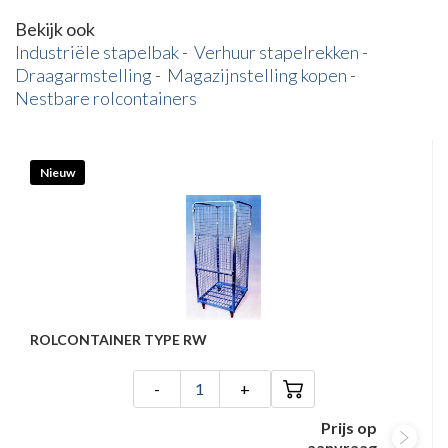
Bekijk ook
Industriële stapelbak
-
Verhuur stapelrekken
-
Draagarmstelling
-
Magazijnstelling kopen
-
Nestbare rolcontainers
Nieuw
ROLCONTAINER TYPE RW
-
+
Prijs op
aanvraag