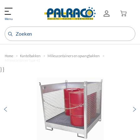
Menu
Home
Kantelbakken
Milieucontainers en opvangbakken
Milieucontainer type 41
} }