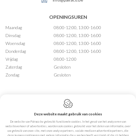
OPENINGSUREN
Maandag
08:00-12:00, 13:00-16:00
Dinsdag
08:00-12:00, 13:00-16:00
Woensdag
08:00-12:00, 13:00-16:00
Donderdag
08:00-12:00, 13:00-16:00
Vrijdag
08:00-12:00
Zaterdag
Gesloten
Zondag
Gesloten
Deze website maakt gebruik van cookies
Webdesign by IDcreation 2026
De website van Palraco bv gebruikt functionele cookies. In het geval van het analyseren van
Cookie policy
websiteverkeer of advertenties, worden ook cookies gebruikt voor het delen van informatie, over
Privacy policy
uw gebruik van onze site, met onze analysepartners, sociale media en advertentiepartners, die
Sitemap
deze kunnen combineren met andere informatie die u aan hen heeft verstrekt of die zij hebben