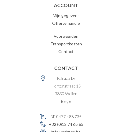
ACCOUNT
Mijn gegevens
Offertemandje
Voorwaarden
Transportkosten
Contact
CONTACT
Palraco bv
Hertenstraat 15
3830
Wellen
België
BE 0477.488.735
+32 (0)12 74 65 65
info@palraco.be