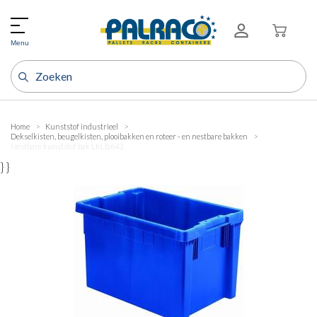
Menu
Home
Kunststof industrieel
Dekselkisten, beugelkisten, plooibakken en roteer - en nestbare bakken
Nestbare kunststof bak LKLB643
} }