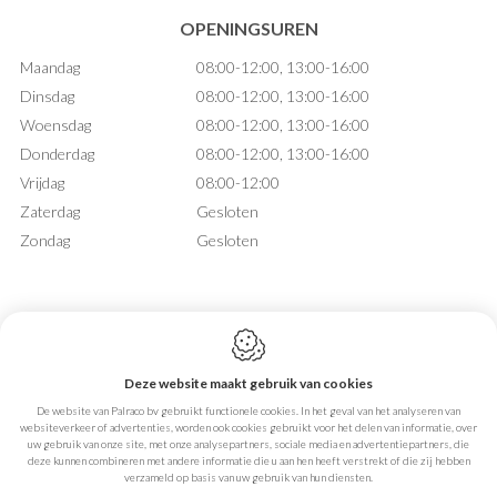
OPENINGSUREN
Maandag
08:00-12:00, 13:00-16:00
Dinsdag
08:00-12:00, 13:00-16:00
Woensdag
08:00-12:00, 13:00-16:00
Donderdag
08:00-12:00, 13:00-16:00
Vrijdag
08:00-12:00
Zaterdag
Gesloten
Zondag
Gesloten
Deze website maakt gebruik van cookies
Webdesign by IDcreation 2026
De website van Palraco bv gebruikt functionele cookies. In het geval van het analyseren van
Cookie policy
websiteverkeer of advertenties, worden ook cookies gebruikt voor het delen van informatie, over
Privacy policy
uw gebruik van onze site, met onze analysepartners, sociale media en advertentiepartners, die
Sitemap
deze kunnen combineren met andere informatie die u aan hen heeft verstrekt of die zij hebben
verzameld op basis van uw gebruik van hun diensten.