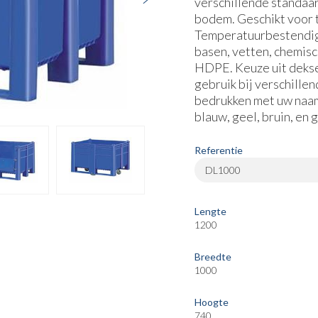
verschillende standaa
bodem. Geschikt voor t
Temperatuurbestendig 
basen, vetten, chemis
HDPE. Keuze uit dekse
gebruik bij verschille
bedrukken met uw naam 
blauw, geel, bruin, en 
Referentie
DL1000
Lengte
1200
Breedte
1000
Hoogte
740