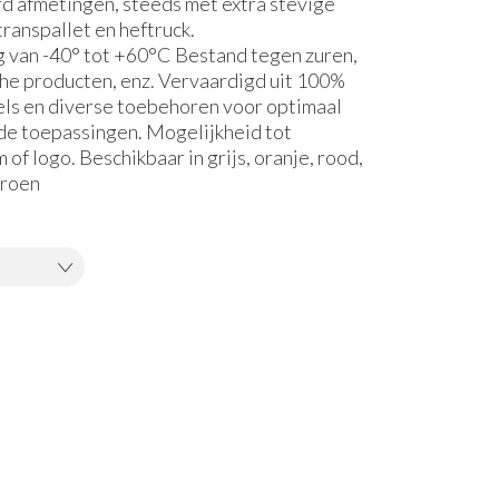
rd afmetingen, steeds met extra stevige
ranspallet en heftruck.
van -40° tot +60°C Bestand tegen zuren,
che producten, enz. Vervaardigd uit 100%
ls en diverse toebehoren voor optimaal
nde toepassingen. Mogelijkheid tot
of logo. Beschikbaar in grijs, oranje, rood,
groen