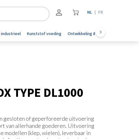
NL
FR
Registreren
 industrieel
Kunststof voeding
Ontwikkeling & automotive
Accesoi
Inloggen
OX TYPE DL1000
in gesloten of geperforeerde uitvoering
ort van allerhande goederen. Uitvoering
modellen (klep, wielen), leverbaar in