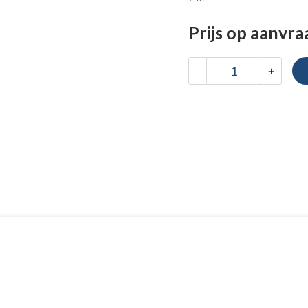
Prijs op aanvra
-
+