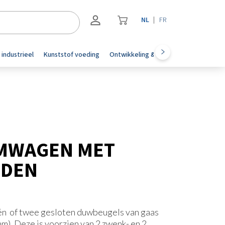
NL
FR
Registreren
 industrieel
Kunststof voeding
Ontwikkeling & automotive
Accesoi
Inloggen
MWAGEN MET
NDEN
n of twee gesloten duwbeugels van gaas
). Deze is voorzien van 2 zwenk- en 2