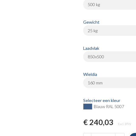
500 kg
Gewicht
25 kg
Laadvlak
850x500
Wieldia
160 mm
Selecteer een kleur
Blauw RAL 5007
€ 240,03
Excl. BTW