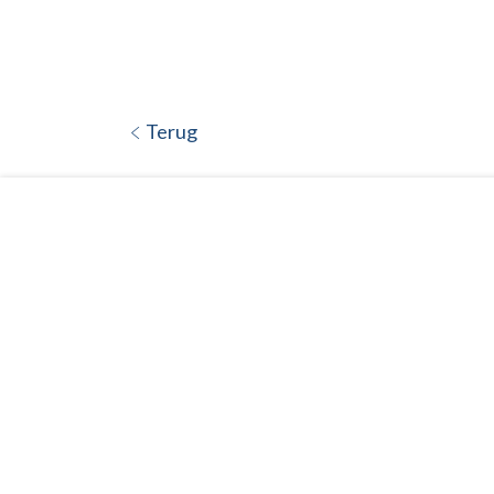
Terug
Stapelracks
Intern transport
Rolcontainers
Kantelbakken