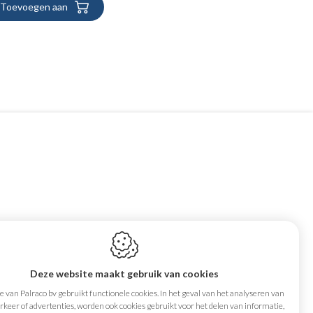
Toevoegen aan
Maandag
08:00-12:00,
aat 15
13:00-16:00
Deze website maakt gebruik van cookies
en
Dinsdag
08:00-12:00,
 van Palraco bv gebruikt functionele cookies. In het geval van het analyseren van
13:00-16:00
keer of advertenties, worden ook cookies gebruikt voor het delen van informatie,