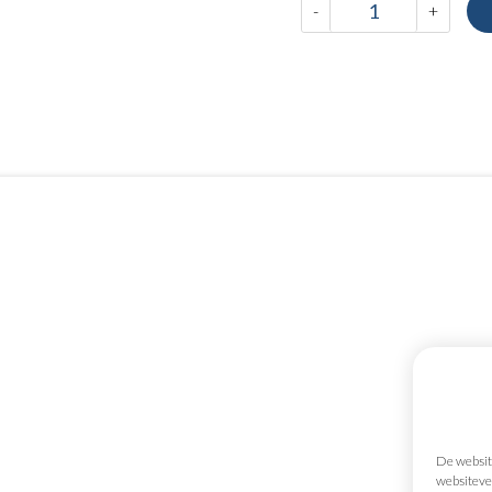
-
+
Mijn gegevens
Palraco bv
materiaal
Offertemandje
Hertenstr
3830
Well
Voorwaarden
De website
België
websitever
Transportkosten