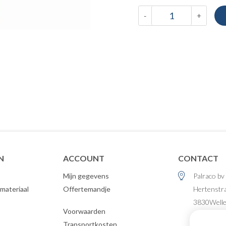
-
+
N
ACCOUNT
CONTACT
Mijn gegevens
Palraco bv
materiaal
Offertemandje
Hertenstr
3830
Well
Voorwaarden
België
Transportkosten