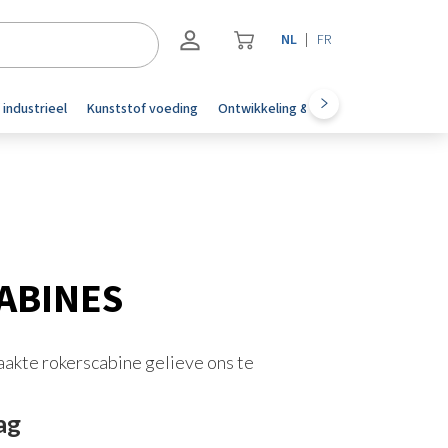
NL
FR
Registreren
 industrieel
Kunststof voeding
Ontwikkeling & automotive
Accesoi
Inloggen
ABINES
akte rokerscabine gelieve ons te
ag