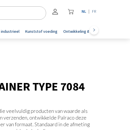
NL
FR
Registreren
 industrieel
Kunststof voeding
Ontwikkeling & automotive
Accesoi
Inloggen
INER TYPE 7084
die veelvuldig producten van waarde als
en verzenden, ontwikkelde Palraco deze
ner van formaat. Standaard in de afmeting