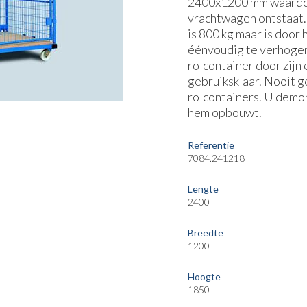
2400x1200 mm waardoo
vrachtwagen ontstaat.
is 800 kg maar is door
éénvoudig te verhogen.
rolcontainer door zijn
gebruiksklaar. Nooit g
rolcontainers. U demon
hem opbouwt.
Referentie
7084.241218
Lengte
2400
Breedte
1200
Hoogte
1850