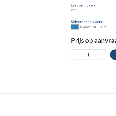
Laadvermogen
800
Selecteer een kleur
Blauw RAL 5012
Prijs op aanvra
-
+