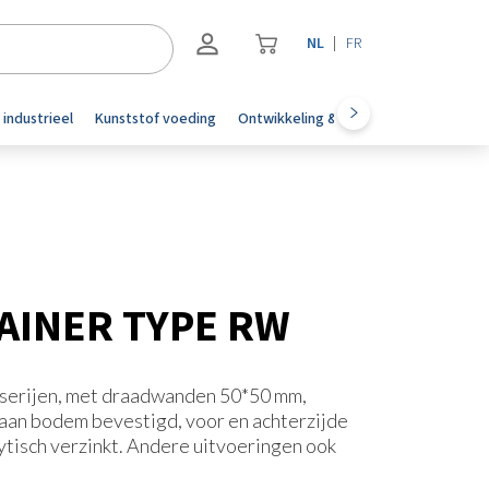
NL
FR
Registreren
 industrieel
Kunststof voeding
Ontwikkeling & automotive
Accesoi
Inloggen
AINER TYPE RW
serijen, met draadwanden 50*50 mm,
aan bodem bevestigd, voor en achterzijde
tisch verzinkt. Andere uitvoeringen ook