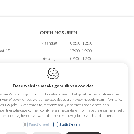
OPENINGSUREN
Maandag
08:00-12:00,
aat 15
13:00-16:00
en
Dinsdag
08:00-12:00,
13:00-16:00
Woensdag
08:00-12:00,
88.735
13:00-16:00
Deze website maakt gebruik van cookies
74 65 65
Donderdag
08:00-12:00,
 van Palraco bv gebruikt functionele cookies. In het geval van het analyseren van
aco.be
13:00-16:00
keer of advertenties, worden ook cookies gebruikt voor het delen van informatie,
ver uw gebruik van onze site, met onze analysepartners, sociale media en
Vrijdag
08:00-12:00
epartners, die deze kunnen combineren met andere informatie die u aan hen heeft
Zaterdag
Gesloten
trekt of die zij hebben verzameld op basis van uw gebruik van hun diensten.
Zondag
Gesloten
Functioneel
Statistieken