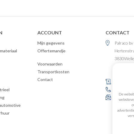
N
ACCOUNT
CONTACT
Mijn gegevens
Palraco bv
materiaal
Offertemandje
Hertenstr
3830
Well
Voorwaarden
België
Transportkosten
Contact
s
BE 0477.4
rieel
+32 (0)12 
De website
ing
info@palr
websitever
o
 automotive
advertenti
rhuur
vers