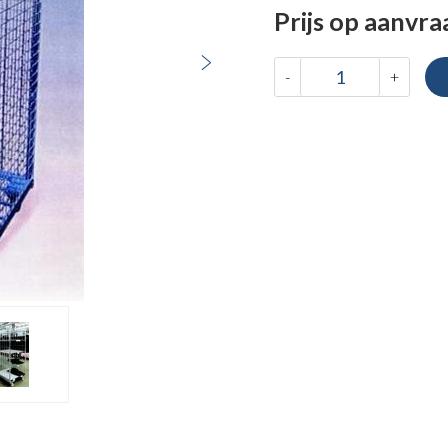
Prijs op aanvra
-
+