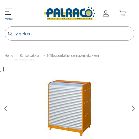
Menu
Home
Kantelbakken
Milieucontainers en opvangbakken
Rolluikkast type RLK
} }