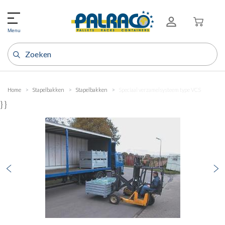
Menu
Home
Stapelbakken
Stapelbakken
Speciaal verzamelsysteem type VCS
} }