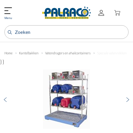
Menu
Home
Kantelbakken
Vatendragers en afvalcontainers
Speciale vatenrekken
} }