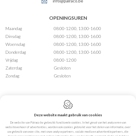
info@palraco.be
OPENINGSUREN
Maandag
08:00-12:00, 13:00-16:00
Dinsdag
08:00-12:00, 13:00-16:00
Woensdag
08:00-12:00, 13:00-16:00
Donderdag
08:00-12:00, 13:00-16:00
Vrijdag
08:00-12:00
Zaterdag
Gesloten
Zondag
Gesloten
Deze website maakt gebruik van cookies
Webdesign by IDcreation 2026
De website van Palraco bv gebruikt functionele cookies. In het geval van het analyseren van
Cookie policy
websiteverkeer of advertenties, worden ook cookies gebruikt voor het delen van informatie, over
Privacy policy
uw gebruik van onze site, met onze analysepartners, sociale media en advertentiepartners, die