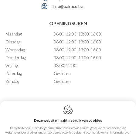
info@palraco.be
OPENINGSUREN
Maandag
08:00-12:00, 13:00-16:00
Dinsdag
08:00-12:00, 13:00-16:00
Woensdag
08:00-12:00, 13:00-16:00
Donderdag
08:00-12:00, 13:00-16:00
Vrijdag
08:00-12:00
Zaterdag
Gesloten
Zondag
Gesloten
Deze website maakt gebruik van cookies
Webdesign by IDcreation 2026
De website van Palraco bv gebruikt functionele cookies. In het geval van het analyseren van
Cookie policy
websiteverkeer of advertenties, worden ook cookies gebruikt voor het delen van informatie, over
Privacy policy