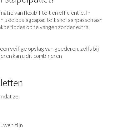
tie van flexibiliteit en efficiëntie. In
kan u de opslagcapaciteit snel aanpassen aan
ekperiodes op te vangen zonder extra
en veilige opslag van goederen, zelfs bij
deren kan u dit combineren
.
letten
mdat ze:
ouwen zijn