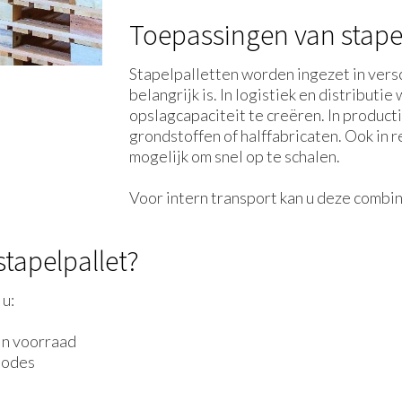
Toepassingen van stape
Stapelpalletten worden ingezet in versc
belangrijk is. In logistiek en distributie
opslagcapaciteit te creëren. In product
grondstoffen of halffabricaten. Ook in 
mogelijk om snel op te schalen.
Voor intern transport kan u deze comb
stapelpallet?
 u:
in voorraad
riodes