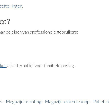
etstellingen
.
aco?
aan de eisen van professionele gebruikers:
kken
als alternatief voor flexibele opslag.
rs
-
Magazijninrichting
-
Magazijnrekken te koop
-
Palletst