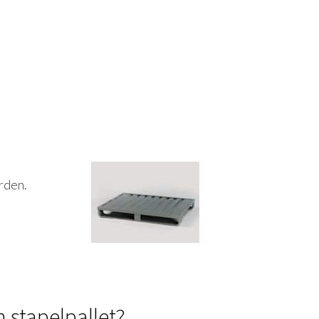
rden.
 stapelpallet?