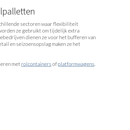
lpalletten
hillende sectoren waar flexibiliteit
 worden ze gebruikt om tijdelijk extra
iebedrijven dienen ze voor het bufferen van
retail en seizoensopslag maken ze het
ineren met
rolcontainers
of
platformwagens
.