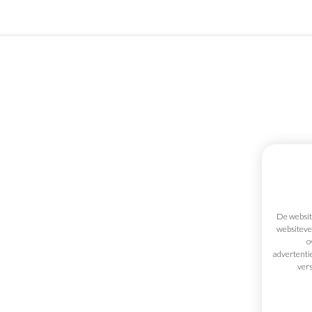
Mijn gegevens
Palraco bv
materiaal
Offertemandje
Hertenstr
3830
Well
Voorwaarden
De website
België
websitever
Transportkosten
o
Contact
advertenti
s
vers
rieel
+32 (0)12 
ing
info@palr
 automotive