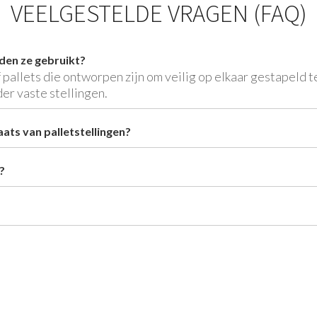
VEELGESTELDE VRAGEN (FAQ)
den ze gebruikt?
f pallets die ontworpen zijn om veilig op elkaar gestapeld
der vaste stellingen.
aats van palletstellingen?
?