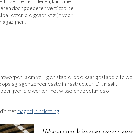
ellingen te installeren, kan u met
eëren door goederen verticaal te
lpalletten die geschikt zijn voor
 magazijnen.
ontworpen is om veilig en stabiel op elkaar gestapeld te wo
e opslaglagen zonder vaste infrastructuur. Dit maakt
r bedrijven die werken met wisselende volumes of
 dit met
magazijninrichting
.
Waarom kiezen voor een