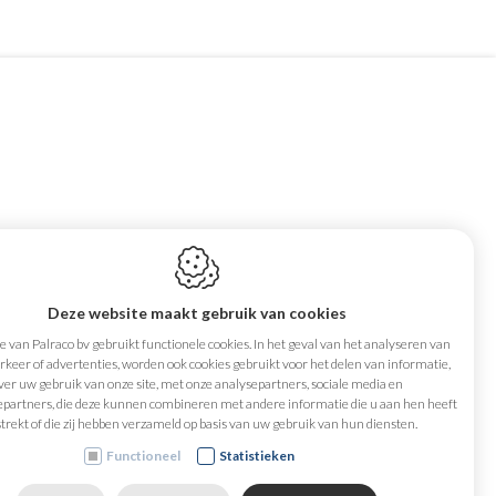
Maandag
08:00-12:00,
aat 15
13:00-16:00
Deze website maakt gebruik van cookies
en
Dinsdag
08:00-12:00,
 van Palraco bv gebruikt functionele cookies. In het geval van het analyseren van
13:00-16:00
keer of advertenties, worden ook cookies gebruikt voor het delen van informatie,
Woensdag
08:00-12:00,
ver uw gebruik van onze site, met onze analysepartners, sociale media en
epartners, die deze kunnen combineren met andere informatie die u aan hen heeft
13:00-16:00
trekt of die zij hebben verzameld op basis van uw gebruik van hun diensten.
74 65 65
Donderdag
08:00-12:00,
Functioneel
Statistieken
aco.be
13:00-16:00
Vrijdag
08:00-12:00