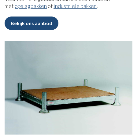
met
opslagbakken
of
industriële bakken
.
Bekijk ons aanbod