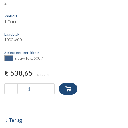
2
Wieldia
125 mm
Laadvlak
1000x600
Selecteer een kleur
Blauw RAL 5007
€ 538,65
Excl. BTW
-
+
Terug