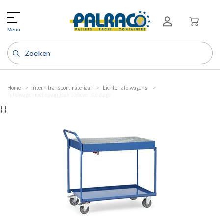
Menu
Home
Intern transportmateriaal
Lichte Tafelwagens
Tafelwagen met opvangbak op bovenste etage
} }