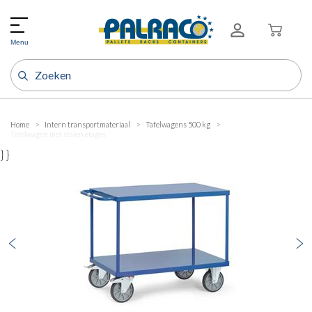
Menu
Home
Intern transportmateriaal
Tafelwagens 500 kg
Tafelwagen met stalen etages
} }