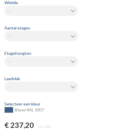
Wieldia
-
Aantal etages
-
Etagehoogten
-
Laadvlak
-
Selecteer een kleur
Blauw RAL 5007
€ 237,20
Excl. BTW