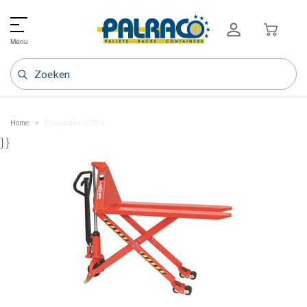
Menu
Home
Transpallet LGTHL
} }