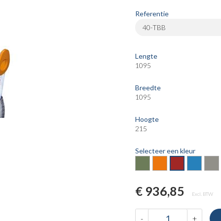
Referentie
40-TBB
Lengte
1095
Breedte
1095
Hoogte
215
Selecteer een kleur
€ 936,85
Excl. BTW
-
+