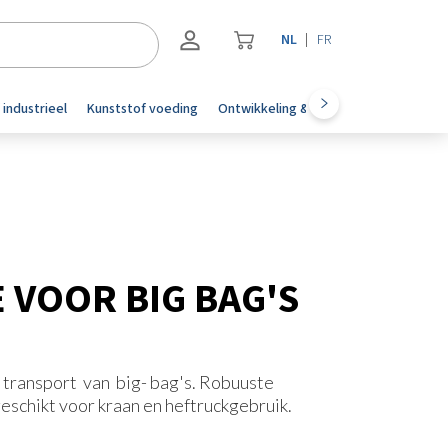
NL
FR
Registreren
 industrieel
Kunststof voeding
Ontwikkeling & automotive
Accesoi
Inloggen
 VOOR BIG BAG'S
 transport van big- bag's. Robuuste
geschikt voor kraan en heftruckgebruik.