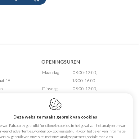
OPENINGSUREN
Maandag
08:00-12:00,
aat 15
13:00-16:00
en
Dinsdag
08:00-12:00,
13:00-16:00
Woensdag
08:00-12:00,
88.735
13:00-16:00
Deze website maakt gebruik van cookies
74 65 65
Donderdag
08:00-12:00,
 van Palraco bv gebruikt functionele cookies. In het geval van het analyseren van
aco.be
13:00-16:00
keer of advertenties, worden ook cookies gebruikt voor het delen van informatie,
ver uw gebruik van onze site, met onze analysepartners, sociale media en
Vrijdag
08:00-12:00