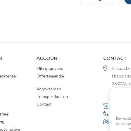
N
ACCOUNT
CONTACT
Mijn gegevens
Palraco bv
materiaal
Offertemandje
Hertenstr
3830
Well
Voorwaarden
België
Transportkosten
Contact
s
BE 0477.4
rieel
+32 (0)12 
De website
ing
info@palr
websitever
o
 automotive