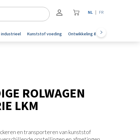
NL
FR
Registreren
 industrieel
Kunststof voeding
Ontwikkeling & automotive
Accesoi
Inloggen
DIGE ROLWAGEN
IE LKM
ckeren en transporteren van kunststof
n verschillende opstellingen en afmetingen.