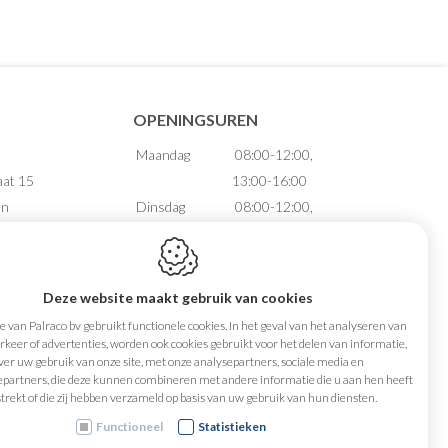
OPENINGSUREN
Maandag
08:00-12:00,
aat 15
13:00-16:00
en
Dinsdag
08:00-12:00,
13:00-16:00
Woensdag
08:00-12:00,
88.735
13:00-16:00
Deze website maakt gebruik van cookies
74 65 65
Donderdag
08:00-12:00,
 van Palraco bv gebruikt functionele cookies. In het geval van het analyseren van
aco.be
13:00-16:00
keer of advertenties, worden ook cookies gebruikt voor het delen van informatie,
ver uw gebruik van onze site, met onze analysepartners, sociale media en
Vrijdag
08:00-12:00
epartners, die deze kunnen combineren met andere informatie die u aan hen heeft
Zaterdag
Gesloten
trekt of die zij hebben verzameld op basis van uw gebruik van hun diensten.
Zondag
Gesloten
Functioneel
Statistieken