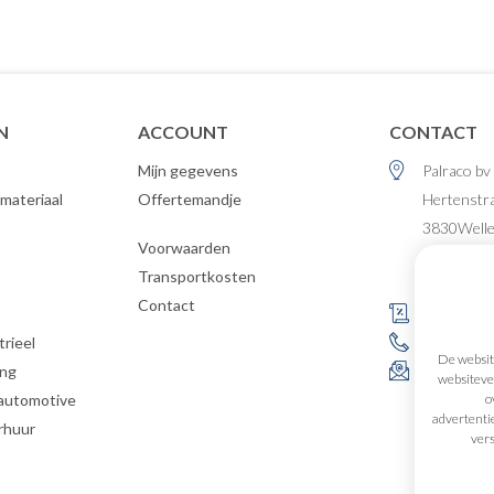
N
ACCOUNT
CONTACT
Mijn gegevens
Palraco bv
materiaal
Offertemandje
Hertenstr
3830
Well
Voorwaarden
België
Transportkosten
Contact
s
BE 0477.4
rieel
+32 (0)12 
De website
ing
info@palr
websitever
o
 automotive
advertenti
rhuur
vers