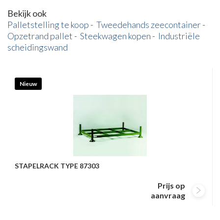
Bekijk ook
Palletstelling te koop
-
Tweedehands zeecontainer
-
Opzetrand pallet
-
Steekwagen kopen
-
Industriële
scheidingswand
Nieuw
STAPELRACK TYPE 87303
Prijs op
aanvraag