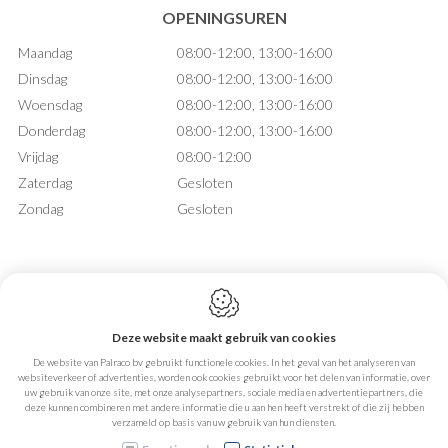
OPENINGSUREN
Maandag
08:00-12:00, 13:00-16:00
Dinsdag
08:00-12:00, 13:00-16:00
Woensdag
08:00-12:00, 13:00-16:00
Donderdag
08:00-12:00, 13:00-16:00
Vrijdag
08:00-12:00
Zaterdag
Gesloten
Zondag
Gesloten
Deze website maakt gebruik van cookies
Webdesign by IDcreation 2026
De website van Palraco bv gebruikt functionele cookies. In het geval van het analyseren van
Cookie policy
websiteverkeer of advertenties, worden ook cookies gebruikt voor het delen van informatie, over
Privacy policy
uw gebruik van onze site, met onze analysepartners, sociale media en advertentiepartners, die
Sitemap
deze kunnen combineren met andere informatie die u aan hen heeft verstrekt of die zij hebben
verzameld op basis van uw gebruik van hun diensten.