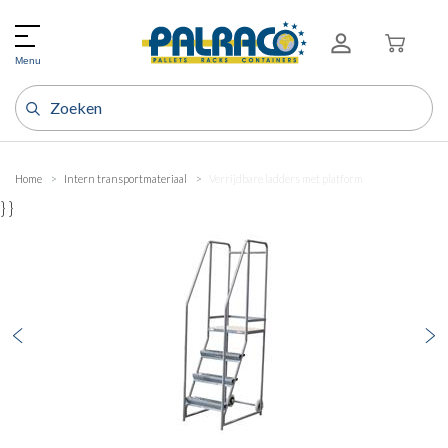
Menu
Home
Intern transportmateriaal
Verrijdbare ladders met platform
} }