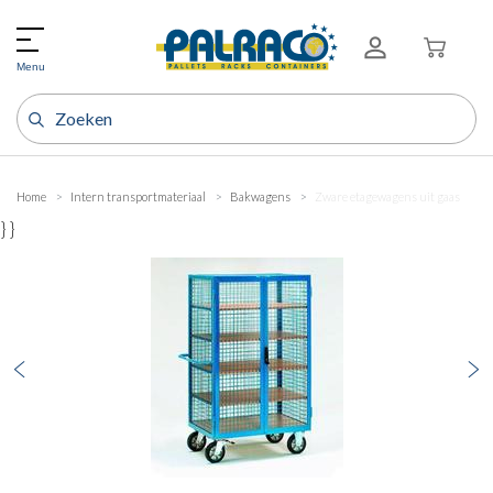
Menu
Home
Intern transportmateriaal
Bakwagens
Zware etagewagens uit gaas
} }