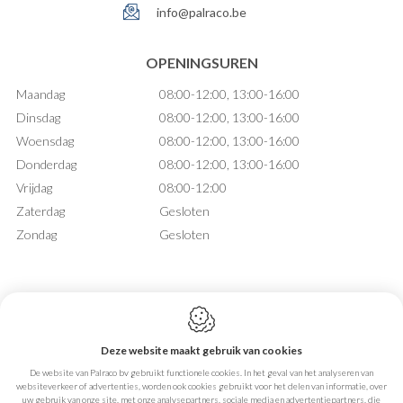
info@palraco.be
OPENINGSUREN
Maandag
08:00-12:00, 13:00-16:00
Dinsdag
08:00-12:00, 13:00-16:00
Woensdag
08:00-12:00, 13:00-16:00
Donderdag
08:00-12:00, 13:00-16:00
Vrijdag
08:00-12:00
Zaterdag
Gesloten
Zondag
Gesloten
Deze website maakt gebruik van cookies
Webdesign by IDcreation 2026
De website van Palraco bv gebruikt functionele cookies. In het geval van het analyseren van
Cookie policy
websiteverkeer of advertenties, worden ook cookies gebruikt voor het delen van informatie, over
Privacy policy
uw gebruik van onze site, met onze analysepartners, sociale media en advertentiepartners, die