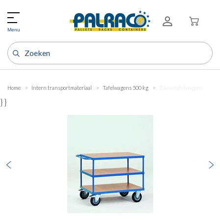
Menu
Home
Intern transportmateriaal
Tafelwagens 500 kg
Zware tafelwagens
} }